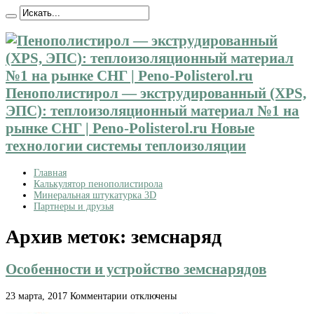
Пенополистирол — экструдированный (XPS,
ЭПС): теплоизоляционный материал №1 на
рынке СНГ | Peno-Polisterol.ru Новые
технологии системы теплоизоляции
Главная
Калькулятор пенополистирола
Минеральная штукатурка 3D
Партнеры и друзья
Архив меток:
земснаряд
Особенности и устройство земснарядов
к
23 марта, 2017
Комментарии
отключены
записи