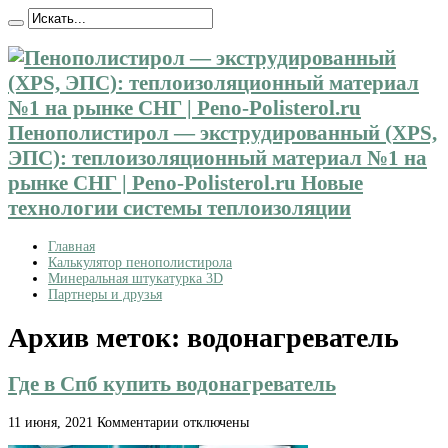
Пенополистирол — экструдированный (XPS,
ЭПС): теплоизоляционный материал №1 на
рынке СНГ | Peno-Polisterol.ru Новые
технологии системы теплоизоляции
Главная
Калькулятор пенополистирола
Минеральная штукатурка 3D
Партнеры и друзья
Архив меток:
водонагреватель
Где в Спб купить водонагреватель
к
11 июня, 2021
Комментарии
отключены
записи