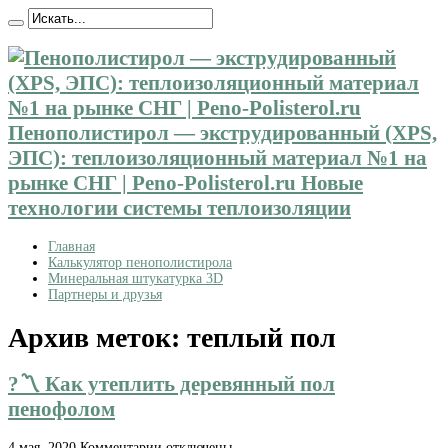
Пенополистирол — экструдированный (XPS,
ЭПС): теплоизоляционный материал №1 на
рынке СНГ | Peno-Polisterol.ru Новые
технологии системы теплоизоляции
Главная
Калькулятор пенополистирола
Минеральная штукатурка 3D
Партнеры и друзья
Архив меток:
теплый пол
?〽️ Как утеплить деревянный пол
пенофолом
к
4 мая, 2020
Комментарии
отключены