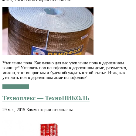
записи
?
〽️
Как
утеплить
деревянный
пол
пенофолом
Утепление пола. Как важно для вас утепление пола в деревянном
жилище? Утеплить пол пенофолом в деревянном доме, разумеется,
можно, этот вопрос мы и будем обсуждать в этой статье. Итак, как
утеплить пол в деревянном доме пенофолом?
Читать далее »
Техноплекс — ТехноНИКОЛЬ
к
29 мая, 2015
Комментарии
отключены
записи
Техноплекс
—
ТехноНИКОЛЬ