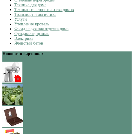
Стеновые перегородки
Техника для дома
Технология строительства домов
Транспорт и логистика
Услуги
Утепление кровель
Фасад наружная отделка дома
Фундамент, цоколь
Электрика
Ячеистый бетон
Новости в картинках