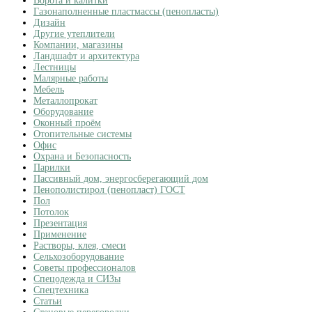
Ворота и калитки
Газонаполненные пластмассы (пенопласты)
Дизайн
Другие утеплители
Компании, магазины
Ландшафт и архитектура
Лестницы
Малярные работы
Мебель
Металлопрокат
Оборудование
Оконный проём
Отопительные системы
Офис
Охрана и Безопасность
Парилки
Пассивный дом, энергосберегающий дом
Пенополистирол (пенопласт) ГОСТ
Пол
Потолок
Презентация
Применение
Растворы, клея, смеси
Сельхозоборудование
Советы профессионалов
Спецодежда и СИЗы
Спецтехника
Статьи