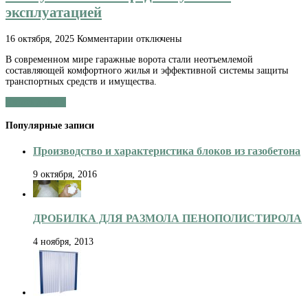
эксплуатацией
к
16 октября, 2025
Комментарии
отключены
записи
В современном мире гаражные ворота стали неотъемлемой
Подъемные
составляющей комфортного жилья и эффективной системы защиты
секционные
транспортных средств и имущества.
ворота
в
Читать далее »
гараж:
всё,
Популярные записи
что
нужно
знать
Производство и характеристика блоков из газобетона
перед
покупкой
9 октября, 2016
и
эксплуатацией
ДРОБИЛКА ДЛЯ РАЗМОЛА ПЕНОПОЛИСТИРОЛА
4 ноября, 2013