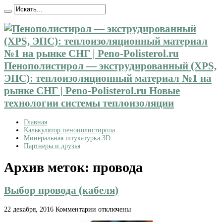
Пенополистирол — экструдированный (XPS,
ЭПС): теплоизоляционный материал №1 на
рынке СНГ | Peno-Polisterol.ru Новые
технологии системы теплоизоляции
Главная
Калькулятор пенополистирола
Минеральная штукатурка 3D
Партнеры и друзья
Архив меток:
провода
Выбор провода (кабеля)
к
22 декабря, 2016
Комментарии
отключены
записи