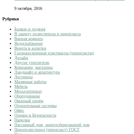
9 октября, 2016
Рубрики
Балкон и лоджия
В защиту полистирола и пенопласта
Ванная комната
Водоснабжение
Ворота и калитки
Газонаполненные пластмассы (пенопласты)
Дизайн
Другие утеплители
Компании, магазины
Ландшафт и архитектура
Лестницы
Малярные работы
Мебель
Металлопрокат
Оборудование
Оконный проём
Отопительные системы
Офис
Охрана и Безопасность
Парилки
Пассивный дом, энергосберегающий дом
Пенополистирол (пенопласт) ГОСТ