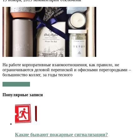
записи
Как
сделать
памятный,
и
в
тоже
время
не
очень
дорогой
подарок
коллеге
На работе корпоративные взаимоотношения, как правило, не
ограничиваются деловой перепиской и офисными перегородками –
большинство коллег, за годы тесного
Читать далее »
Популярные записи
Какие бывают пожарные сигнализации?