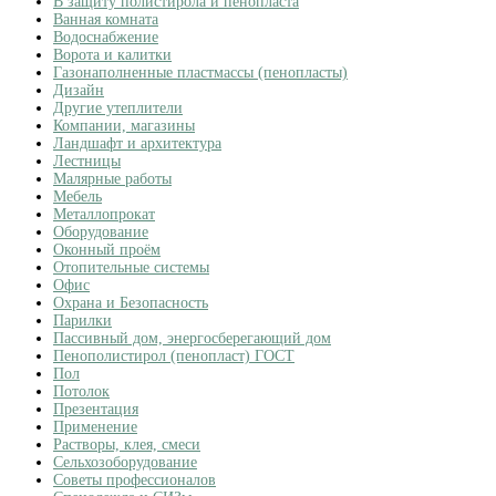
В защиту полистирола и пенопласта
Ванная комната
Водоснабжение
Ворота и калитки
Газонаполненные пластмассы (пенопласты)
Дизайн
Другие утеплители
Компании, магазины
Ландшафт и архитектура
Лестницы
Малярные работы
Мебель
Металлопрокат
Оборудование
Оконный проём
Отопительные системы
Офис
Охрана и Безопасность
Парилки
Пассивный дом, энергосберегающий дом
Пенополистирол (пенопласт) ГОСТ
Пол
Потолок
Презентация
Применение
Растворы, клея, смеси
Сельхозоборудование
Советы профессионалов