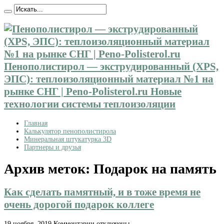
Пенополистирол — экструдированный (XPS,
ЭПС): теплоизоляционный материал №1 на
рынке СНГ | Peno-Polisterol.ru Новые
технологии системы теплоизоляции
Главная
Калькулятор пенополистирола
Минеральная штукатурка 3D
Партнеры и друзья
Архив меток:
Подарок на память
Как сделать памятный, и в тоже время не
очень дорогой подарок коллеге
к
19 ноября, 2019
Комментарии
отключены