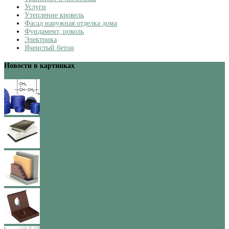
Услуги
Утепление кровель
Фасад наружная отделка дома
Фундамент, цоколь
Электрика
Ячеистый бетон
Новости в картинках