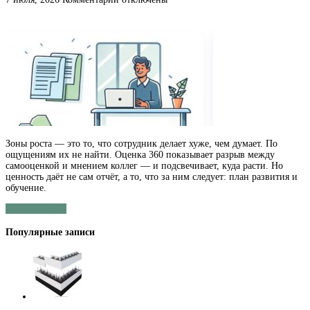
записи
Зоны
роста
сотрудника:
как
выбрать
сервис
оценки
360
Зоны роста — это то, что сотрудник делает хуже, чем думает. По
ощущениям их не найти. Оценка 360 показывает разрыв между
самооценкой и мнением коллег — и подсвечивает, куда расти. Но
ценность даёт не сам отчёт, а то, что за ним следует: план развития и
обучение.
Читать далее »
Популярные записи