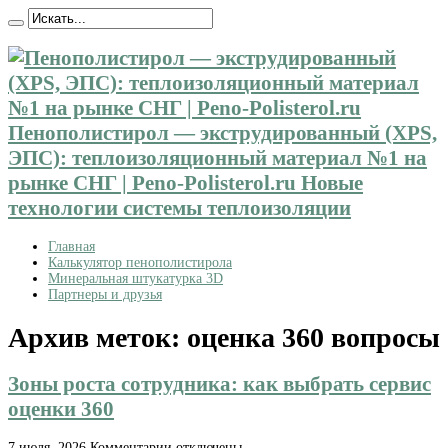
Пенополистирол — экструдированный (XPS,
ЭПС): теплоизоляционный материал №1 на
рынке СНГ | Peno-Polisterol.ru Новые
технологии системы теплоизоляции
Главная
Калькулятор пенополистирола
Минеральная штукатурка 3D
Партнеры и друзья
Архив меток:
оценка 360 вопросы
Зоны роста сотрудника: как выбрать сервис
оценки 360
к
7 июля, 2026
Комментарии
отключены