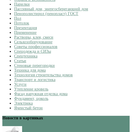
Парилки
Пассивный дом, энергосберегающий дом
Пенополистирол (пенопласт) ГОСТ
Пол
Потолок
Презентация
Применение
Растворы, клея, смеси
Сельхозоборудование
Советы профессионалов
Спецодежда и СИЗы
Спецтехника
Статьи
Стеновые перегородки
Техника для дома
Технология строительства домов
Транспорт и логистика
Услуги
Утепление кровель
Фасад наружная отделка дома
Фундамент, цоколь
Электрика
Ячеистый бетон
Новости в картинках