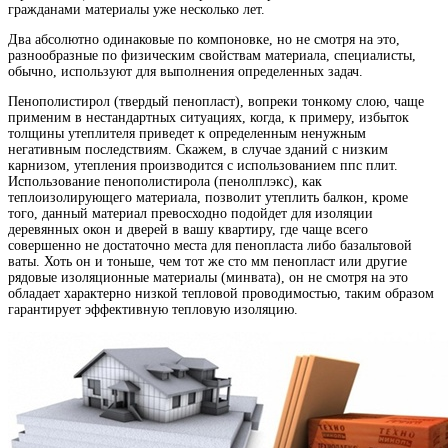
гражданами материалы уже несколько лет.
Два абсолютно одинаковые по компоновке, но не смотря на это,
разнообразные по физическим свойствам материала, специалисты,
обычно, используют для выполнения определенных задач.
Пенополистирол (твердый пенопласт), вопреки тонкому слою, чаще
применим в нестандартных ситуациях, когда, к примеру, избыток
толщины утеплителя приведет к определенным ненужным
негативным последствиям. Скажем, в случае зданий с низким
карнизом, утепления производится с использованием ппс плит.
Использование пенополистирола (пенолплэкс), как
теплоизолирующего материала, позволит утеплить балкон, кроме
того, данный материал превосходно подойдет для изоляции
деревянных окон и дверей в вашу квартиру, где чаще всего
совершенно не достаточно места для пенопласта либо базальтовой
ваты. Хоть он и тоньше, чем тот же сто мм пенопласт или другие
рядовые изоляционные материалы (минвата), он не смотря на это
обладает характерно низкой тепловой проводимостью, таким образом
гарантирует эффективную тепловую изоляцию.