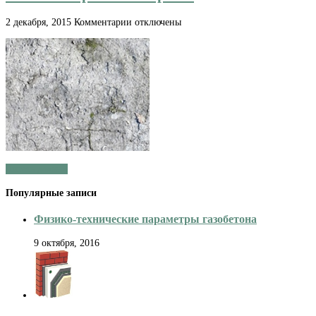
к
2 декабря, 2015
Комментарии
отключены
записи
Магазин
плитки
в
Москве:
сходить
самому
или
же
выбрать
в
интернете
Читать далее »
Популярные записи
Физико-технические параметры газобетона
9 октября, 2016