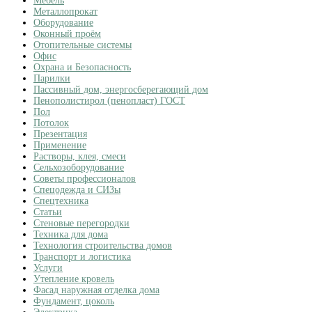
Мебель
Металлопрокат
Оборудование
Оконный проём
Отопительные системы
Офис
Охрана и Безопасность
Парилки
Пассивный дом, энергосберегающий дом
Пенополистирол (пенопласт) ГОСТ
Пол
Потолок
Презентация
Применение
Растворы, клея, смеси
Сельхозоборудование
Советы профессионалов
Спецодежда и СИЗы
Спецтехника
Статьи
Стеновые перегородки
Техника для дома
Технология строительства домов
Транспорт и логистика
Услуги
Утепление кровель
Фасад наружная отделка дома
Фундамент, цоколь