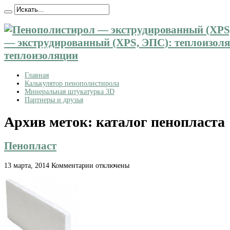
— экструдированный (XPS, ЭПС): теплоизоляц
теплоизоляции
Главная
Калькулятор пенополистирола
Минеральная штукатурка 3D
Партнеры и друзья
Архив меток:
каталог пенопласта
Пенопласт
к
13 марта, 2014
Комментарии
отключены
записи
Пенопласт