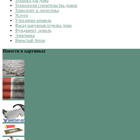
Техника для дома
Технология строительства домов
Транспорт и логистика
Услуги
Утепление кровель
Фасад наружная отделка дома
Фундамент, цоколь
Электрика
Ячеистый бетон
Новости в картинках