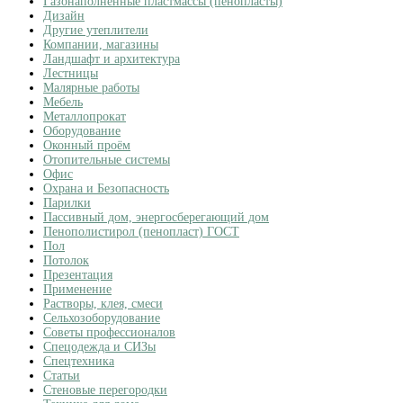
Газонаполненные пластмассы (пенопласты)
Дизайн
Другие утеплители
Компании, магазины
Ландшафт и архитектура
Лестницы
Малярные работы
Мебель
Металлопрокат
Оборудование
Оконный проём
Отопительные системы
Офис
Охрана и Безопасность
Парилки
Пассивный дом, энергосберегающий дом
Пенополистирол (пенопласт) ГОСТ
Пол
Потолок
Презентация
Применение
Растворы, клея, смеси
Сельхозоборудование
Советы профессионалов
Спецодежда и СИЗы
Спецтехника
Статьи
Стеновые перегородки