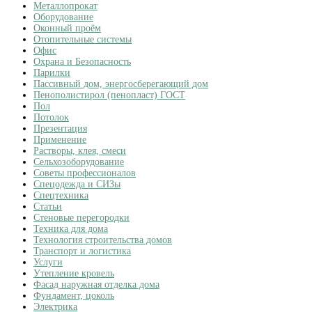
Металлопрокат
Оборудование
Оконный проём
Отопительные системы
Офис
Охрана и Безопасность
Парилки
Пассивный дом, энергосберегающий дом
Пенополистирол (пенопласт) ГОСТ
Пол
Потолок
Презентация
Применение
Растворы, клея, смеси
Сельхозоборудование
Советы профессионалов
Спецодежда и СИЗы
Спецтехника
Статьи
Стеновые перегородки
Техника для дома
Технология строительства домов
Транспорт и логистика
Услуги
Утепление кровель
Фасад наружная отделка дома
Фундамент, цоколь
Электрика