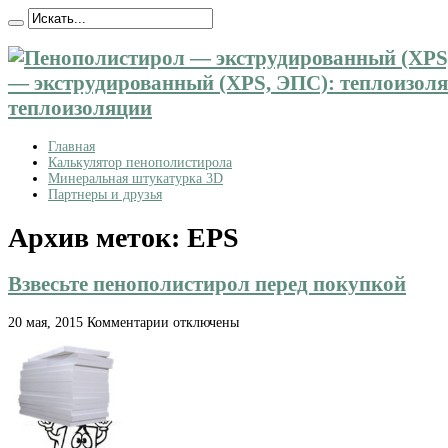
— экструдированный (XPS, ЭПС): теплоизоляц
теплоизоляции
Главная
Калькулятор пенополистирола
Минеральная штукатурка 3D
Партнеры и друзья
Архив меток:
EPS
Взвесьте пенополистирол перед покупкой
к
20 мая, 2015
Комментарии
отключены
записи
Взвесьте
пенополистирол
перед
покупкой