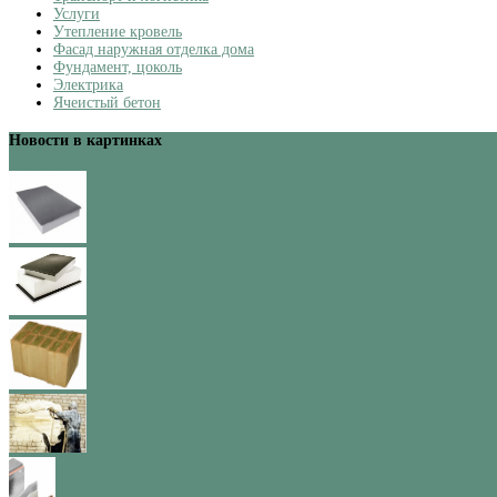
Услуги
Утепление кровель
Фасад наружная отделка дома
Фундамент, цоколь
Электрика
Ячеистый бетон
Новости в картинках