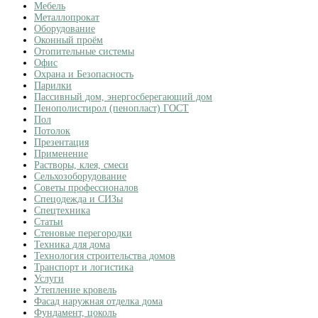
Мебель
Металлопрокат
Оборудование
Оконный проём
Отопительные системы
Офис
Охрана и Безопасность
Парилки
Пассивный дом, энергосберегающий дом
Пенополистирол (пенопласт) ГОСТ
Пол
Потолок
Презентация
Применение
Растворы, клея, смеси
Сельхозоборудование
Советы профессионалов
Спецодежда и СИЗы
Спецтехника
Статьи
Стеновые перегородки
Техника для дома
Технология строительства домов
Транспорт и логистика
Услуги
Утепление кровель
Фасад наружная отделка дома
Фундамент, цоколь