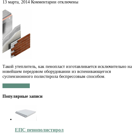
к
13 марта, 2014
Комментарии
отключены
записи
Утепление
пенопластом
своими
руками
Такой утеплитель, как пенопласт изготавливается исключительно на
новейшем передовом оборудовании из вспенивающегося
суспензионного полистирола беспрессовым способом.
Читать далее »
Популярные записи
ЕПС пенополистирол