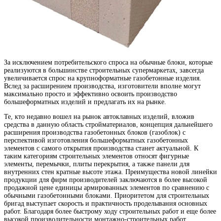
За исключением потребительского спроса на обычные блоки, которые
реализуются в большинстве строительных супермаркетах, завсегда
увеличивается спрос на крупноформатные газобетонные изделия.
Вслед за расширением производства, изготовители вполне могут
максимально просто и эффективно освоить производство
большеформатных изделий и предлагать их на рынке.
Те, кто недавно вошел на рынок автоклавных изделий, вложив
средства в данную область стройматериалов, концепция дальнейшего
расширения производства газобетонных блоков (газоблок) с
перспективой изготовления большеформатных газобетонных
элементов с самого открытия производства станет актуальной. К
таким категориям строительных элементов относят фигурные
элементы, перемычки, плиты перекрытия, а также панели для
внутренних стен кратные высоте этажа. Преимущества новой линейки
продукции для фирм производителей заключаются в более высокой
продажной цене единицы армированных элементов по сравнению с
обычными газобетонными блоками. Приоритетом для строительных
бригад выступает скорость и практичность проделывания основных
работ. Благодаря более быстрому ходу строительных работ и еще более
высокой производительности монтажно-строительных работ,