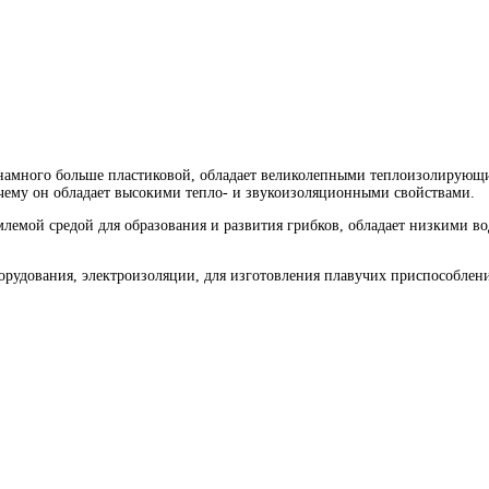
у намного больше пластиковой, обладает великолепными теплоизолирующ
 чему он обладает высокими тепло- и звукоизоляционными свойствами.
емлемой средой для образования и развития грибков, обладает низкими
рудования, электроизоляции, для изготовления плавучих приспособлений