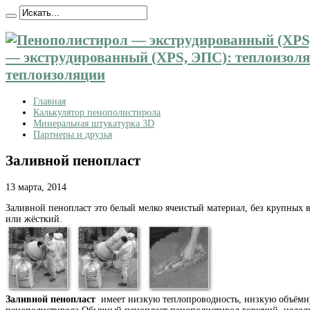
— экструдированный (XPS, ЭПС): теплоизоляц
теплоизоляции
Главная
Калькулятор пенополистирола
Минеральная штукатурка 3D
Партнеры и друзья
Заливной пенопласт
13 марта, 2014
Заливной пенопласт это белый мелко ячеистый материал, без крупных
или жёсткий.
Заливной пенопласт
имеет низкую теплопроводность, низкую объёмну