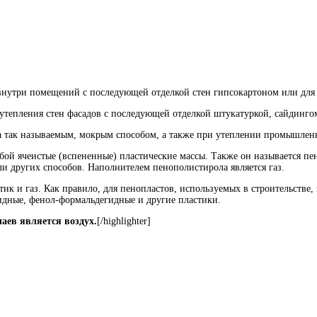
и внутри помещений с последующей отделкой стен гипсокартоном или для 
 утепления стен фасадов с последующей отделкой штукатуркой, сайдинго
да так называемым, мокрым способом, а также при утеплении промышленн
ой ячеистые (вспененные) пластические массы. Также он называется пе
и других способов. Наполнителем пенополистирола является газ.
ик и газ. Как правило, для пенопластов, используемых в строительстве,
дные, фенол-формальдегидные и другие пластики.
аев является воздух.
[/highlighter]