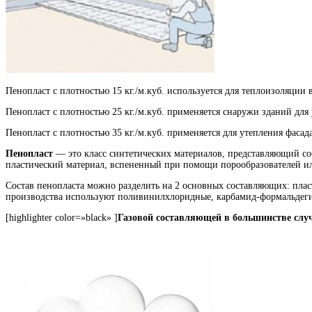
Пенопласт с плотностью 15 кг./м.куб. используется для теплоизоляци
Пенопласт с плотностью 25 кг./м.куб. применяется снаружи зданий для
Пенопласт с плотностью 35 кг./м.куб. применяется для утепления фаса
Пенопласт
— это класс синтетических материалов, представляющий соб
пластический материал, вспененный при помощи порообразователей ил
Состав пенопласта можно разделить на 2 основных составляющих: пласт
производства используют поливинилхлоридные, карбамид-формальдеги
[highlighter color=»black» ]
Газовой составляющей в большинстве случ