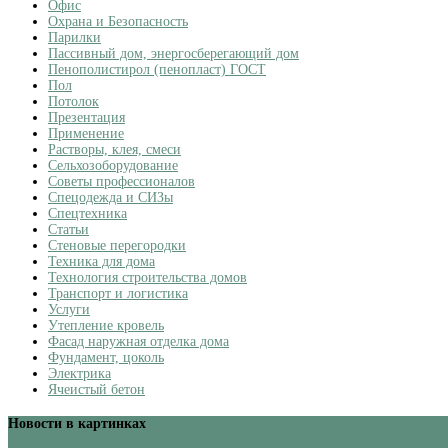
Офис
Охрана и Безопасность
Парилки
Пассивный дом, энергосберегающий дом
Пенополистирол (пенопласт) ГОСТ
Пол
Потолок
Презентация
Применение
Растворы, клея, смеси
Сельхозоборудование
Советы профессионалов
Спецодежда и СИЗы
Спецтехника
Статьи
Стеновые перегородки
Техника для дома
Технология строительства домов
Транспорт и логистика
Услуги
Утепление кровель
Фасад наружная отделка дома
Фундамент, цоколь
Электрика
Ячеистый бетон
Новости в картинках