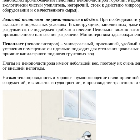
пенополистирола.Обычный пенопласт пенополистирол горючий, недолго
экологически чистый утеплитель, негорючий, стоек к действию микро
оборудовании и с качественного сырья).
Заливной пенопласт не увеличивается в объёме.
При необходимости 
высыхает в нормальных условиях. В конструкциях, заполненных, даже
разрушается, не подвержен грибкам и плесени.Пенопласт можно изгот
промышленного назначения разрешено: Министерством здравоохранени
Пенопласт
(пенополистирол) – универсальный, практичный, удобный в
утепления помещения: он идеально подходит для утепления цокольных 
причине капиллярного поднятия грунтовых вод.
Плиты из пенополистирола имеют небольшой вес, поэтому их очень ле
от внешней непогоды.
Низкая теплопроводность и хорошее шумопоглощение стали причиной в
сооружений, в самолето- и судостроении, в производстве транспорта и