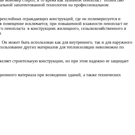
й мономер стирол, в то время как заливной пенопласт полностью
нальной запатентованной технологии на профессиональном
трехслойных ограждающих конструкций, где он полимеризуется и
и в помещение исключается, при повышенной влажности пенопласт не
го пенопласта в конструкциях жилищного, сельскохозяйственного и
м.
Он может быть использован как для внутреннего, так и для наружного
использование других материалов для теплоизоляции невозможно по
желяет строительную конструкцию, но при этом надежно ее защищает
ионного материала при возведении зданий, а также технических