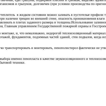
вечный, едят грызуны, подвержен плесени и грибкам, выделяет ядовиты
организмов и грызунов, долговечен (при условии производства по ориги
утеплитель в жидком состоянии можно заливать в пустотелые профили 
 при наличии трещин во внешней стене, опасность проникновения влаг
авливать в плитах заданного размера и толщины.Использование заливно
я, Главным управлением Государственной пожарной охраны и Госстрое
 монтаже, и, что немаловажно, недорогой теплоизоляционный материал. 
этажей, фундаментов, подземных частей зданий, стен подвалов, когда 
гко транспортировать и монтировать, пенополистирол фактически не утя
ыбора именно пенопласта в качестве звукоизоляционного и теплоизоляц
 бытовой техники.