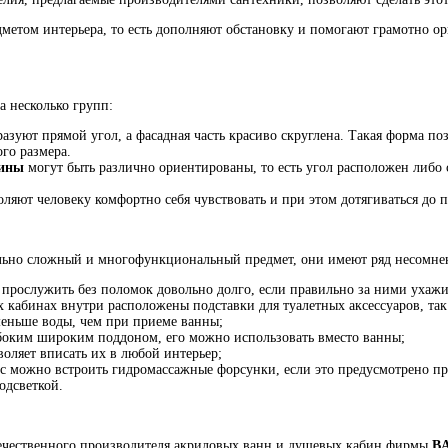
етом интерьера, то есть дополняют обстановку и помогают грамотно ор
а несколько групп:
азуют прямой угол, а фасадная часть красиво скруглена. Такая форма по
го размера.
бины
могут быть различно ориентированы, то есть угол расположен либо 
ляют человеку комфортно себя чувствовать и при этом дотягиваться до
ольно сложный и многофункциональный предмет, они имеют ряд несомне
 прослужить без поломок довольно долго, если правильно за ними ухажи
 кабинах внутри расположены подставки для туалетных аксессуаров, так 
меньше воды, чем при приеме ванны;
боким широким поддоном, его можно использовать вместо ванны;
оляет вписать их в любой интерьер;
с можно встроить гидромассажные форсунки, если это предусмотрено п
одсветкой.
ечественного производителя акриловых ванн и душевых кабин фирмы
B