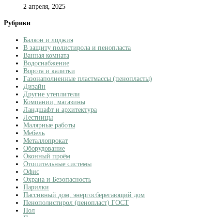
2 апреля, 2025
Рубрики
Балкон и лоджия
В защиту полистирола и пенопласта
Ванная комната
Водоснабжение
Ворота и калитки
Газонаполненные пластмассы (пенопласты)
Дизайн
Другие утеплители
Компании, магазины
Ландшафт и архитектура
Лестницы
Малярные работы
Мебель
Металлопрокат
Оборудование
Оконный проём
Отопительные системы
Офис
Охрана и Безопасность
Парилки
Пассивный дом, энергосберегающий дом
Пенополистирол (пенопласт) ГОСТ
Пол