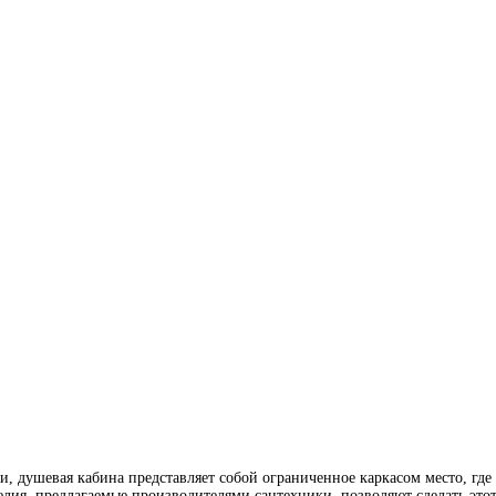
и, душевая кабина представляет собой ограниченное каркасом место, где
лия, предлагаемые производителями сантехники, позволяют сделать это