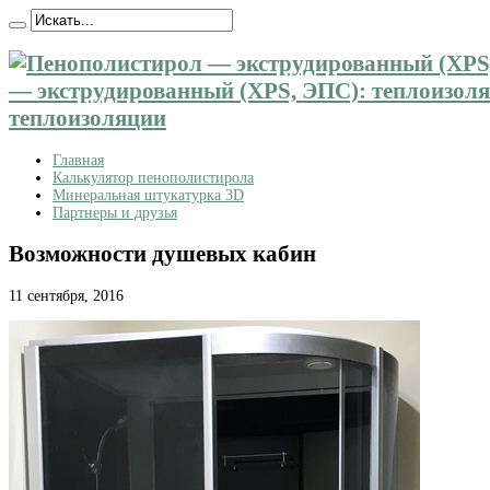
— экструдированный (XPS, ЭПС): теплоизоляц
теплоизоляции
Главная
Калькулятор пенополистирола
Минеральная штукатурка 3D
Партнеры и друзья
Возможности душевых кабин
11 сентября, 2016