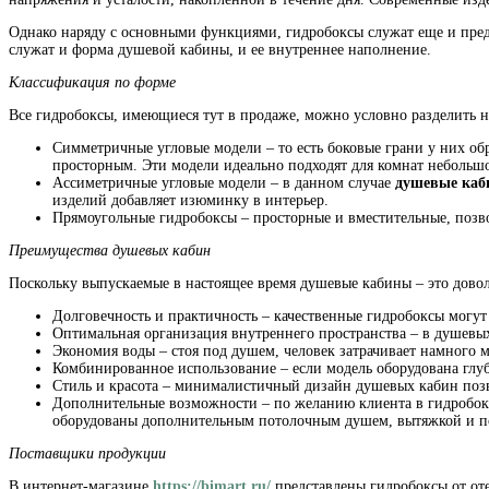
Однако наряду с основными функциями, гидробоксы служат еще и предм
служат и форма душевой кабины, и ее внутреннее наполнение.
Классификация по форме
Все гидробоксы, имеющиеся тут в продаже, можно условно разделить н
Симметричные угловые модели – то есть боковые грани у них обр
просторным. Эти модели идеально подходят для комнат небольшо
Ассиметричные угловые модели – в данном случае
душевые ка
изделий добавляет изюминку в интерьер.
Прямоугольные гидробоксы – просторные и вместительные, позво
Преимущества душевых кабин
Поскольку выпускаемые в настоящее время душевые кабины – это дов
Долговечность и практичность – качественные гидробоксы могут
Оптимальная организация внутреннего пространства – в душевых
Экономия воды – стоя под душем, человек затрачивает намного 
Комбинированное использование – если модель оборудована глу
Стиль и красота – минималистичный дизайн душевых кабин позв
Дополнительные возможности – по желанию клиента в гидробок
оборудованы дополнительным потолочным душем, вытяжкой и п
Поставщики продукции
В интернет-магазине
https://bimart.ru/
представлены гидробоксы от от