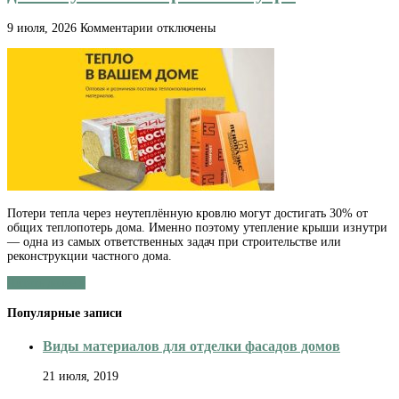
к
9 июля, 2026
Комментарии
отключены
записи
Грамотная
теплоизоляция
скатной
кровли:
делаем
утепление
крыши
изнутри
Потери тепла через неутеплённую кровлю могут достигать 30% от
общих теплопотерь дома. Именно поэтому утепление крыши изнутри
— одна из самых ответственных задач при строительстве или
реконструкции частного дома.
Читать далее »
Популярные записи
Виды материалов для отделки фасадов домов
21 июля, 2019