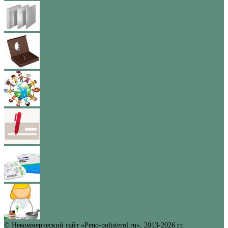
© Некоммерческий сайт «Peno-polisterol.ru», 2013-2026 гг.