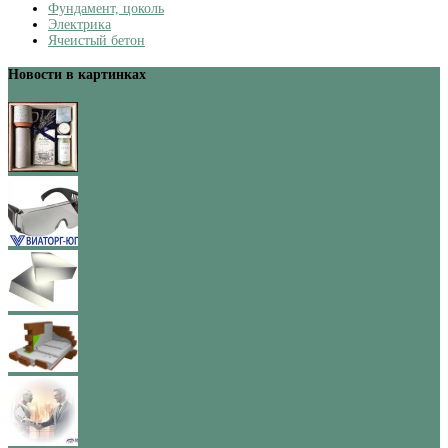
Фундамент, цоколь
Электрика
Ячеистый бетон
Новости в картинках