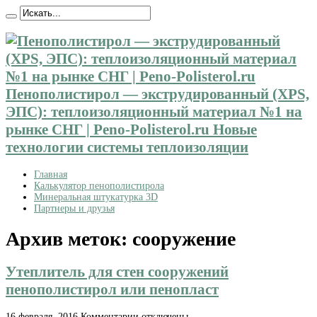
Пенополистирол — экструдированный (XPS,
ЭПС): теплоизоляционный материал №1 на
рынке СНГ | Peno-Polisterol.ru Новые
технологии системы теплоизоляции
Главная
Калькулятор пенополистирола
Минеральная штукатурка 3D
Партнеры и друзья
Архив меток:
сооружение
Утеплитель для стен сооружений
пенополистирол или пенопласт
к
16 февраля, 2016
Комментарии
отключены