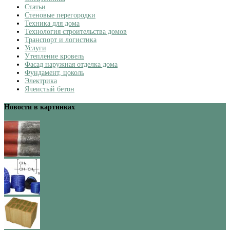
Статьи
Стеновые перегородки
Техника для дома
Технология строительства домов
Транспорт и логистика
Услуги
Утепление кровель
Фасад наружная отделка дома
Фундамент, цоколь
Электрика
Ячеистый бетон
Новости в картинках