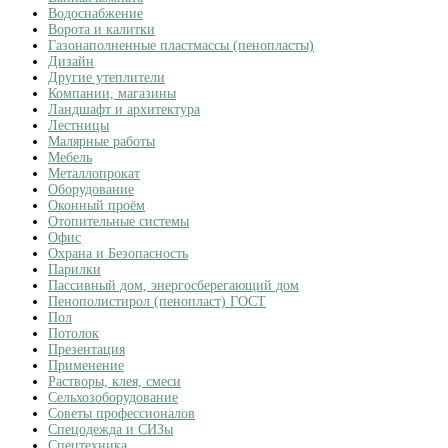
Водоснабжение
Ворота и калитки
Газонаполненные пластмассы (пенопласты)
Дизайн
Другие утеплители
Компании, магазины
Ландшафт и архитектура
Лестницы
Малярные работы
Мебель
Металлопрокат
Оборудование
Оконный проём
Отопительные системы
Офис
Охрана и Безопасность
Парилки
Пассивный дом, энергосберегающий дом
Пенополистирол (пенопласт) ГОСТ
Пол
Потолок
Презентация
Применение
Растворы, клея, смеси
Сельхозоборудование
Советы профессионалов
Спецодежда и СИЗы
Спецтехника