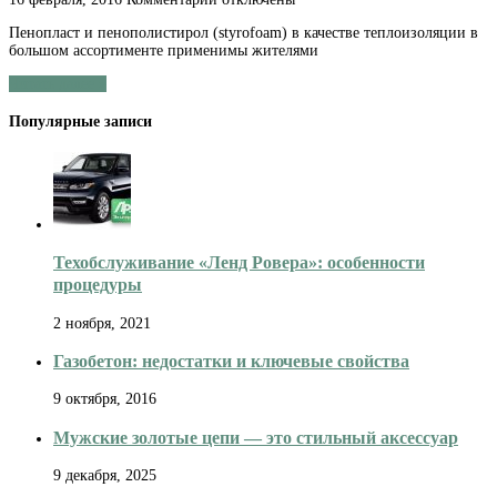
записи
Пенопласт и пенополистирол (styrofoam) в качестве теплоизоляции в
Утеплитель
большом ассортименте применимы жителями
для
стен
Читать далее »
сооружений
пенополистирол
Популярные записи
или
пенопласт
Техобслуживание «Ленд Ровера»: особенности
процедуры
2 ноября, 2021
Газобетон: недостатки и ключевые свойства
9 октября, 2016
Мужские золотые цепи — это стильный аксессуар
9 декабря, 2025