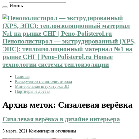
Пенополистирол — экструдированный (XPS,
ЭПС): теплоизоляционный материал №1 на
рынке СНГ | Peno-Polisterol.ru Новые
технологии системы теплоизоляции
Главная
Калькулятор пенополистирола
Минеральная штукатурка 3D
Партнеры и друзья
Архив меток:
Сизалевая верёвка
Сизалевая верёвка в дизайне интерьера
к
5 марта, 2021
Комментарии
отключены
записи