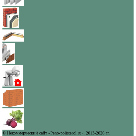
© Некоммерческий сайт «Peno-polisterol.ru», 2013-2026 гг.