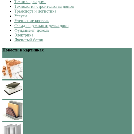
Техника для дома
Технология строительства домов
Транспорт и логистика
Услуги
Утепление кровель
Фасад наружная отделка дома
Фундамент, цоколь
Электрика
Ячеистый бетон
Новости в картинках