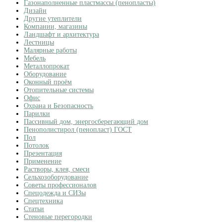
Газонаполненные пластмассы (пенопласты)
Дизайн
Другие утеплители
Компании, магазины
Ландшафт и архитектура
Лестницы
Малярные работы
Мебель
Металлопрокат
Оборудование
Оконный проём
Отопительные системы
Офис
Охрана и Безопасность
Парилки
Пассивный дом, энергосберегающий дом
Пенополистирол (пенопласт) ГОСТ
Пол
Потолок
Презентация
Применение
Растворы, клея, смеси
Сельхозоборудование
Советы профессионалов
Спецодежда и СИЗы
Спецтехника
Статьи
Стеновые перегородки