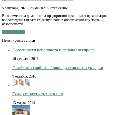
к
5 сентября, 2025
Комментарии
отключены
записи
В современном доме или на предприятии правильная организация
Надежные
водоотведения играет ключевую роль в обеспечении комфорта и
решения
безопасности.
для
отвода
Читать далее »
воды:
купить
Популярные записи
дренажный
погружной
насос
Особенности пенопласта и пенополистирола
16 февраля, 2016
Газобетон: свойства блоков, технологии укладки
9 октября, 2016
Если утеплять стены и пол
13 марта, 2014