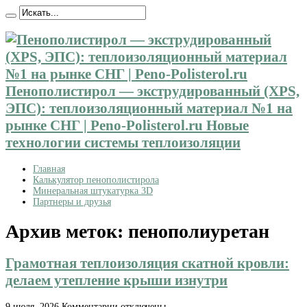
Пенополистирол — экструдированный (XPS,
ЭПС): теплоизоляционный материал №1 на
рынке СНГ | Peno-Polisterol.ru Новые
технологии системы теплоизоляции
Главная
Калькулятор пенополистирола
Минеральная штукатурка 3D
Партнеры и друзья
Архив меток:
пенополиуретан
Грамотная теплоизоляция скатной кровли:
делаем утепление крыши изнутри
к
9 июля, 2026
Комментарии
отключены