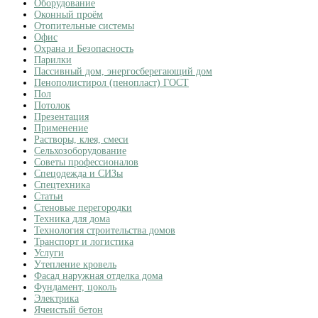
Оборудование
Оконный проём
Отопительные системы
Офис
Охрана и Безопасность
Парилки
Пассивный дом, энергосберегающий дом
Пенополистирол (пенопласт) ГОСТ
Пол
Потолок
Презентация
Применение
Растворы, клея, смеси
Сельхозоборудование
Советы профессионалов
Спецодежда и СИЗы
Спецтехника
Статьи
Стеновые перегородки
Техника для дома
Технология строительства домов
Транспорт и логистика
Услуги
Утепление кровель
Фасад наружная отделка дома
Фундамент, цоколь
Электрика
Ячеистый бетон