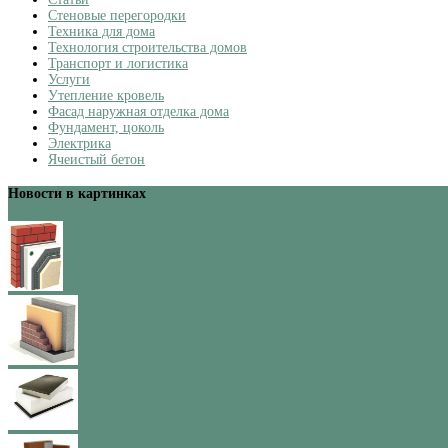
Стеновые перегородки
Техника для дома
Технология строительства домов
Транспорт и логистика
Услуги
Утепление кровель
Фасад наружная отделка дома
Фундамент, цоколь
Электрика
Ячеистый бетон
Новости в картинках