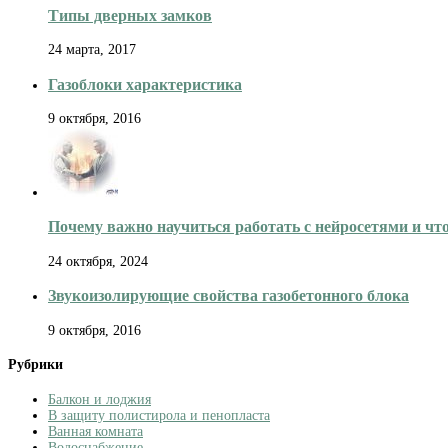
Типы дверных замков
24 марта, 2017
Газоблоки характеристика
9 октября, 2016
Почему важно научиться работать с нейросетями и что
24 октября, 2024
Звукоизолирующие свойства газобетонного блока
9 октября, 2016
Рубрики
Балкон и лоджия
В защиту полистирола и пенопласта
Ванная комната
Водоснабжение