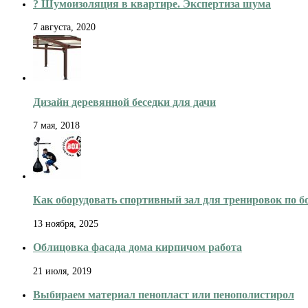
с
? Шумоизоляция в квартире. Экспертиза шума
ящиками
для
7 августа, 2020
кухни
Дизайн деревянной беседки для дачи
7 мая, 2018
Как оборудовать спортивный зал для тренировок по б
13 ноября, 2025
Облицовка фасада дома кирпичом работа
21 июля, 2019
Выбираем материал пенопласт или пенополистирол