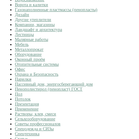
Ворота и калитки
Газонаполненные пластмассы (пенопласты)
Дизайн
Другие утеплители
Компании, магазины
Ландшафт и архитектура
Лестницы
Малярные работы
Мебель
Металлопрокат
Оборудование
Оконный проём
Отопительные системы
Офис
Охрана и Безопасность
Парилки
Пассивный дом, энергосберегающий дом
Пенополистирол (пенопласт) ГОСТ
Пол
Потолок
Презентация
Применение
Растворы, клея, смеси
Сельхозоборудование
Советы профессионалов
Спецодежда и СИЗы
Спецтехника
Статьи