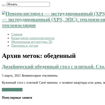
— экструдированный (XPS, ЭПС): теплоизоляц
теплоизоляции
Главная
Калькулятор пенополистирола
Минеральная штукатурка 3D
Партнеры и друзья
Архив меток:
обеденный
Дизайнерский обеденный стол с плиткой. Сто
к
5 марта, 2021
Комментарии
отключены
записи
Кухонный стол с плиткой Своё мнение, о хозяине квартиры или дома, м
Дизайнерский
обеденный
Читать далее »
стол
с
Популярные записи
плиткой.
Стол