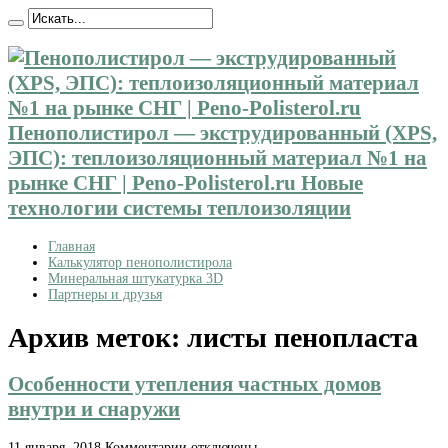
Пенополистирол — экструдированный (XPS,
ЭПС): теплоизоляционный материал №1 на
рынке СНГ | Peno-Polisterol.ru Новые
технологии системы теплоизоляции
Главная
Калькулятор пенополистирола
Минеральная штукатурка 3D
Партнеры и друзья
Архив меток:
листы пенопласта
Особенности утепления частных домов
внутри и снаружи
к
11 января, 2018
Комментарии
отключены