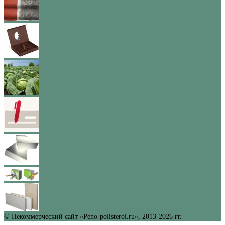
© Некоммерческий сайт «Peno-polisterol.ru», 2013-2026 гг.