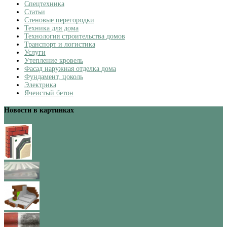
Спецтехника
Статьи
Стеновые перегородки
Техника для дома
Технология строительства домов
Транспорт и логистика
Услуги
Утепление кровель
Фасад наружная отделка дома
Фундамент, цоколь
Электрика
Ячеистый бетон
Новости в картинках