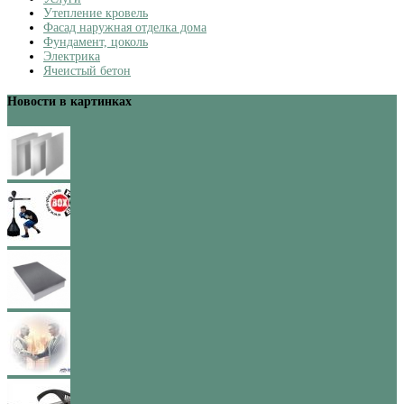
Утепление кровель
Фасад наружная отделка дома
Фундамент, цоколь
Электрика
Ячеистый бетон
Новости в картинках