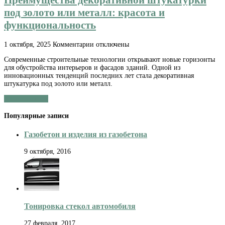
Преимущества декоративной штукатурки
под золото или металл: красота и
функциональность
к
1 октября, 2025
Комментарии
отключены
записи
Современные строительные технологии открывают новые горизонты
Преимущества
для обустройства интерьеров и фасадов зданий. Одной из
декоративной
инновационных тенденций последних лет стала декоративная
штукатурки
штукатурка под золото или металл.
под
золото
Читать далее »
или
металл:
Популярные записи
красота
и
функциональность
Газобетон и изделия из газобетона
9 октября, 2016
Тонировка стекол автомобиля
27 февраля, 2017