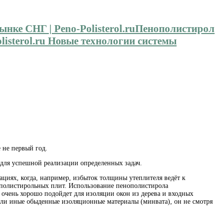
Пенополистирол
isterol.ru Новые технологии системы
 не первый год.
т для успешной реализации определенных задач.
циях, когда, например, избыток толщины утеплителя ведёт к
ополистирольных плит. Использование пенополистирола
 очень хорошо подойдет для изоляции окон из дерева и входных
т или иные обыденные изоляционные материалы (минвата), он не смотря