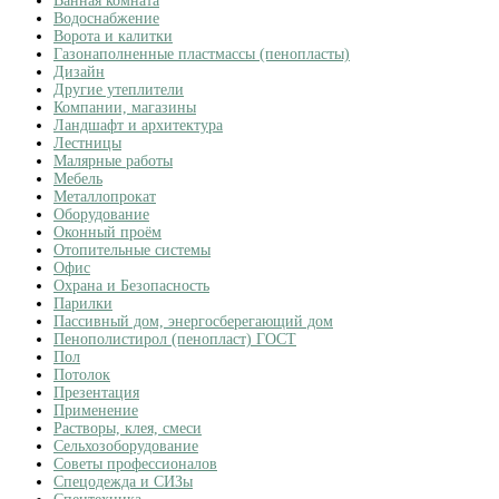
Ванная комната
Водоснабжение
Ворота и калитки
Газонаполненные пластмассы (пенопласты)
Дизайн
Другие утеплители
Компании, магазины
Ландшафт и архитектура
Лестницы
Малярные работы
Мебель
Металлопрокат
Оборудование
Оконный проём
Отопительные системы
Офис
Охрана и Безопасность
Парилки
Пассивный дом, энергосберегающий дом
Пенополистирол (пенопласт) ГОСТ
Пол
Потолок
Презентация
Применение
Растворы, клея, смеси
Сельхозоборудование
Советы профессионалов
Спецодежда и СИЗы