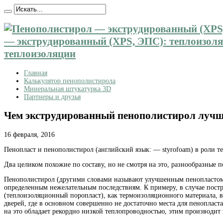
— экструдированный (XPS, ЭПС): теплоизоляц
теплоизоляции
Главная
Калькулятор пенополистирола
Минеральная штукатурка 3D
Партнеры и друзья
Чем экструдированный пенополистирол лучш
16 февраля, 2016
Пенопласт и пенополистирол (английский язык: — styrofoam) в роли
Два целиком похожие по составу, но не смотря на это, разнообразные 
Пенополистирол (другими словами называют улучшенным пенопластом), 
определенным нежелательным последствиям. К примеру, в случае пост
(теплоизоляционный поропласт), как термоизоляционного материала, в
дверей, где в основном совершенно не достаточно места для пенопласт
на это обладает рекордно низкой теплопроводностью, этим производи