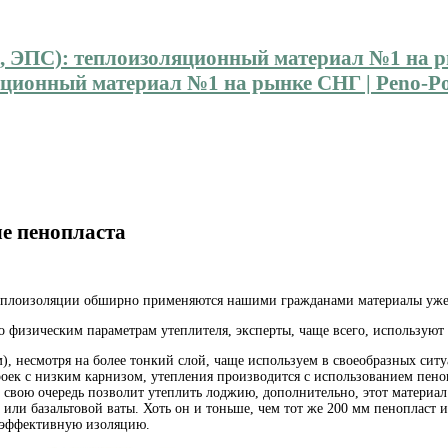
ионный материал №1 на рынке СНГ | Peno-Pol
е пенопласта
 теплоизоляции обширно применяются нашими
гражданами материалы уже
по физическим параметрам утеплителя, эксперты, чаще всего, использую
несмотря на более тонкий слой, чаще используем в своеобразных ситуа
роек с низким карнизом, утепления производится с использованием пен
 свою очередь позволит утеплить лоджию, дополнительно, этот материал
а или базальтовой ваты. Хоть он и тоньше, чем тот же 200 мм пеноплас
т эффективную изоляцию.