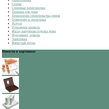
Спецтехника
Статьи
Стеновые перегородки
Техника для дома
Технология строительства домов
Транспорт и логистика
Услуги
Утепление кровель
Фасад наружная отделка дома
Фундамент, цоколь
Электрика
Ячеистый бетон
Новости в картинках